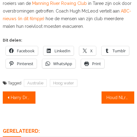
roeiers van de
Manning River Rowing Club
in Taree zijn ook door
overstromingen getroffen. Coach Hugh McLeod vertelt aan
ABC-
nieuws (in dit filmpje)
hoe de mensen van zijn club meerdere
malen hun roeivloot moesten evacueren.
Dit delen:
Facebook
LinkedIn
X
Tumblr
Pinterest
WhatsApp
Print
Tagged
Australie
Hoog water
Bericht
Harry Droog: 80 jaar en nog steeds aan de wereldtop
Houd NLroei op 1 , doe vandaag mee aan de crowdfunding !
navigatie
GERELATEERD: