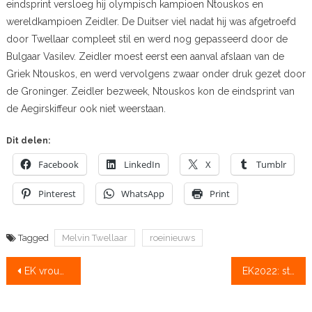
eindsprint versloeg hij olympisch kampioen Ntouskos en
wereldkampioen Zeidler. De Duitser viel nadat hij was afgetroefd
door Twellaar compleet stil en werd nog gepasseerd door de
Bulgaar Vasilev. Zeidler moest eerst een aanval afslaan van de
Griek Ntouskos, en werd vervolgens zwaar onder druk gezet door
de Groninger. Zeidler bezweek, Ntouskos kon de eindsprint van
de Aegirskiffeur ook niet weerstaan.
Dit delen:
Facebook
LinkedIn
X
Tumblr
Pinterest
WhatsApp
Print
Tagged
Melvin Twellaar
roeinieuws
Bericht
EK vrouwen in acht derde
EK2022: sterk oranje werk
navigatie