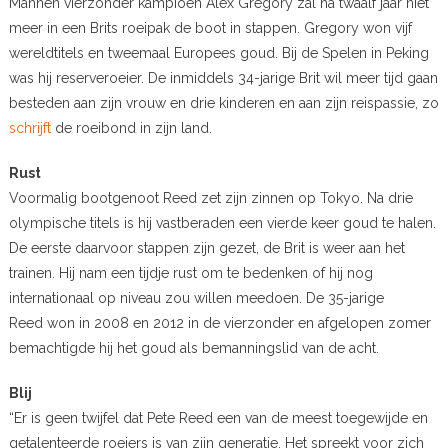
Mannen vierzonder kampioen Alex Gregory zal na twaalf jaar niet
meer in een Brits roeipak de boot in stappen. Gregory won vijf
wereldtitels en tweemaal Europees goud. Bij de Spelen in Peking
was hij reserveroeier. De inmiddels 34-jarige Brit wil meer tijd gaan
besteden aan zijn vrouw en drie kinderen en aan zijn reispassie, zo
schrijft
de roeibond in zijn land.
Rust
Voormalig bootgenoot Reed zet zijn zinnen op Tokyo. Na drie
olympische titels is hij vastberaden een vierde keer goud te halen.
De eerste daarvoor stappen zijn gezet, de Brit is weer aan het
trainen. Hij nam een tijdje rust om te bedenken of hij nog
internationaal op niveau zou willen meedoen. De 35-jarige
Reed won in 2008 en 2012 in de vierzonder en afgelopen zomer
bemachtigde hij het goud als bemanningslid van de acht.
Blij
“Er is geen twijfel dat Pete Reed een van de meest toegewijde en
getalenteerde roeiers is van zijn generatie. Het spreekt voor zich