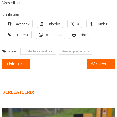
Westelijke.
Dit delen:
Facebook
LinkedIn
X
Tumblr
Pinterest
WhatsApp
Print
Tagged
Elfstedenmarathon
Westelijke regatta
Bericht
Filmpje: Tocht voor aangepast roeien bij Tromp
Wetterwille wint barre Frieze stedenmarathon, 3 ploegen te laat binnen
navigatie
GERELATEERD: