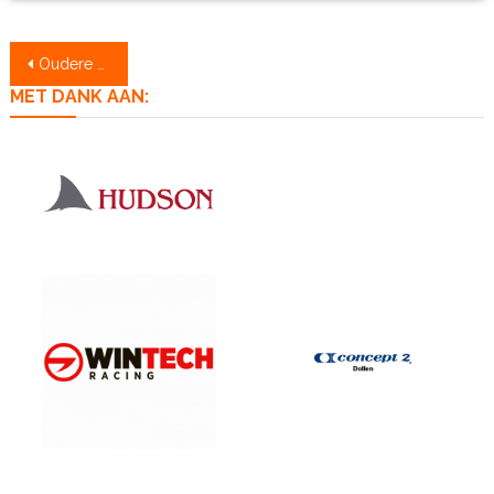
Berichtennavigatie
Oudere berichten
MET DANK AAN: