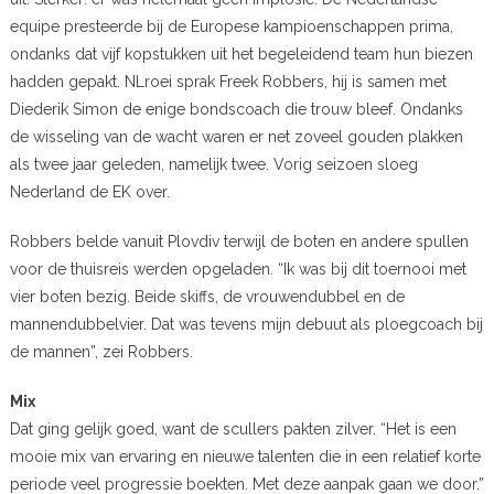
equipe presteerde bij de Europese kampioenschappen prima,
ondanks dat vijf kopstukken uit het begeleidend team hun biezen
hadden gepakt. NLroei sprak Freek Robbers, hij is samen met
Diederik Simon de enige bondscoach die trouw bleef. Ondanks
de wisseling van de wacht waren er net zoveel gouden plakken
als twee jaar geleden, namelijk twee. Vorig seizoen sloeg
Nederland de EK over.
Robbers belde vanuit Plovdiv terwijl de boten en andere spullen
voor de thuisreis werden opgeladen. “Ik was bij dit toernooi met
vier boten bezig. Beide skiffs, de vrouwendubbel en de
mannendubbelvier. Dat was tevens mijn debuut als ploegcoach bij
de mannen”, zei Robbers.
Mix
Dat ging gelijk goed, want de scullers pakten zilver. “Het is een
mooie mix van ervaring en nieuwe talenten die in een relatief korte
periode veel progressie boekten. Met deze aanpak gaan we door.”