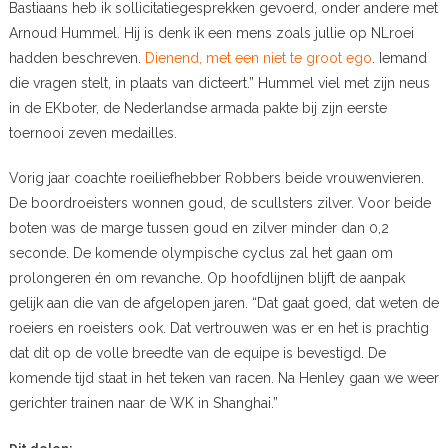
Bastiaans heb ik sollicitatiegesprekken gevoerd, onder andere met
Arnoud Hummel. Hij is denk ik een mens zoals jullie op NLroei
hadden beschreven.
Dienend, met een niet te groot ego
. Iemand
die vragen stelt, in plaats van dicteert.” Hummel viel met zijn neus
in de EKboter, de Nederlandse armada pakte bij zijn eerste
toernooi zeven medailles.
Vorig jaar coachte roeiliefhebber Robbers beide vrouwenvieren.
De boordroeisters wonnen goud, de scullsters zilver. Voor beide
boten was de marge tussen goud en zilver minder dan 0,2
seconde. De komende olympische cyclus zal het gaan om
prolongeren én om revanche. Op hoofdlijnen blijft de aanpak
gelijk aan die van de afgelopen jaren. “Dat gaat goed, dat weten de
roeiers en roeisters ook. Dat vertrouwen was er en het is prachtig
dat dit op de volle breedte van de equipe is bevestigd. De
komende tijd staat in het teken van racen. Na Henley gaan we weer
gerichter trainen naar de WK in Shanghai.”