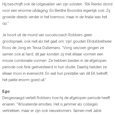
Hij beschrijft ook de lotgevallen van zijn solisten. “Rik Rienks stond
voor een enorme uitdaging. En Benthe Boonstra eigenlijk ook. Zij
groeide steeds verder in het toernooi, maar in de finale was het
op.”
Je hoort uit de mond van succescoach Robbers geen
grootspraak, ook niet als het gaat om ‘zijn’ gouden EKdubbeltwee:
Roos de Jong en Tessa Dullemans. “Vorig seizoen gingen ze
samen ook al hard, dit jaar konden zij met elkaar vormen een
mooie combinatie vormen. Ze hebben beiden in de afgelopen
periode ook flink geïnvesteerd in hun studie. Daarbij hielden ze
elkaar mooi in evenwicht. En wat hun prestatie van dit EK betreft:
het pakte enorm goed uit.”
Ego
Desgevraagd vertelt Robbers hoe hij de afgelopen periode heeft
ervaren. “Wisselende emoties. Het is jammer als collega’s
vertrekken, maar er zijn ook nieuwkomers. Samen met Jabik