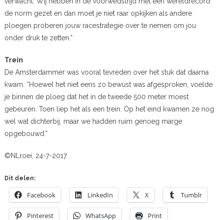
verwacht. Wij hebben in de voorwedstrijd met een wereldrecord
de norm gezet en dan moet je niet raar opkijken als andere
ploegen proberen jouw racestrategie over te nemen om jou
onder druk te zetten.”
Trein
De Amsterdammer was vooral tevreden over het stuk dat daarna
kwam. “Hoewel het niet eens zo bewust was afgesproken, voelde
je binnen de ploeg dat het in de tweede 500 meter moest
gebeuren. Toen liep het als een trein. Op het eind kwamen ze nog
wel wat dichterbij, maar we hadden ruim genoeg marge
opgebouwd.”
©NLroei, 24-7-2017
Dit delen:
Facebook
LinkedIn
X
Tumblr
Pinterest
WhatsApp
Print