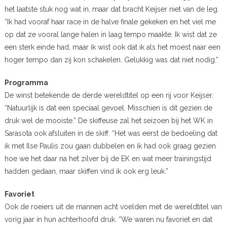
het laatste stuk nog wat in, maar dat bracht Keijser niet van de leg.
“Ik had vooraf haar race in de halve finale gekeken en het viel me
op dat ze vooral lange halen in laag tempo maakte. Ik wist dat ze
een sterk einde had, maar ik wist ook dat ik als het moest naar een
hoger tempo dan zij kon schakelen. Gelukkig was dat niet nodig.”
Programma
De winst betekende de derde wereldtitel op een rij voor Keijser.
“Natuurlijk is dat een speciaal gevoel. Misschien is dit gezien de
druk wel de mooiste.” De skiffeuse zal het seizoen bij het WK in
Sarasota ook afsluiten in de skiff. “Het was eerst de bedoeling dat
ik met Ilse Paulis zou gaan dubbelen en ik had ook graag gezien
hoe we het daar na het zilver bij de EK en wat meer trainingstijd
hadden gedaan, maar skiffen vind ik ook erg leuk.”
Favoriet
Ook de roeiers uit de mannen acht voelden met de wereldtitel van
vorig jaar in hun achterhoofd druk. “We waren nu favoriet en dat