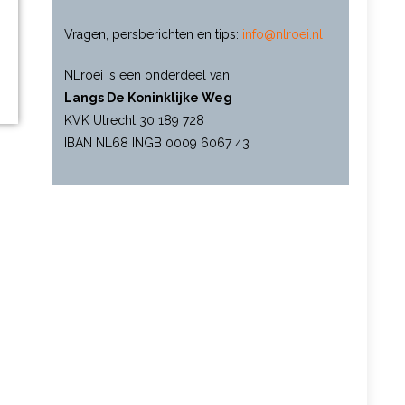
Vragen, persberichten en tips:
info@nlroei.nl
NLroei is een onderdeel van
Langs De Koninklijke Weg
KVK Utrecht 30 189 728
IBAN NL68 INGB 0009 6067 43