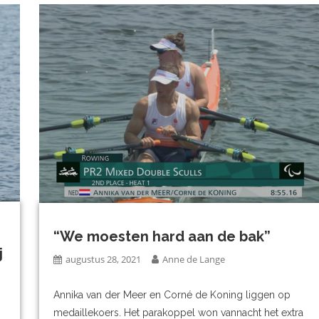
“We moesten hard aan de bak”
j
augustus 28, 2021
Anne de Lange
Annika van der Meer en Corné de Koning liggen op
medaillekoers. Het parakoppel won vannacht het extra