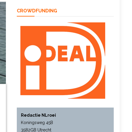
CROWDFUNDING
Redactie NLroei
Koningsweg 45B
3582GB Utrecht