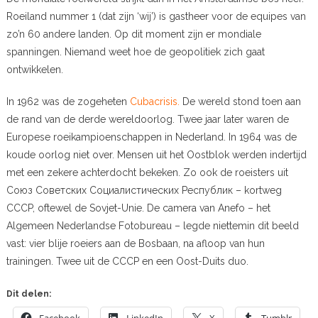
Roeiland nummer 1 (dat zijn ‘wij’) is gastheer voor de equipes van
zo’n 60 andere landen. Op dit moment zijn er mondiale
spanningen. Niemand weet hoe de geopolitiek zich gaat
ontwikkelen.
In 1962 was de zogeheten
Cubacrisis.
De wereld stond toen aan
de rand van de derde wereldoorlog. Twee jaar later waren de
Europese roeikampioenschappen in Nederland. In 1964 was de
koude oorlog niet over. Mensen uit het Oostblok werden indertijd
met een zekere achterdocht bekeken. Zo ook de roeisters uit
Союз Советских Социалистических Республик – kortweg
CCCP, oftewel de Sovjet-Unie. De camera van Anefo – het
Algemeen Nederlandse Fotobureau – legde niettemin dit beeld
vast: vier blije roeiers aan de Bosbaan, na afloop van hun
trainingen. Twee uit de CCCP en een Oost-Duits duo.
Dit delen:
Facebook
LinkedIn
X
Tumblr