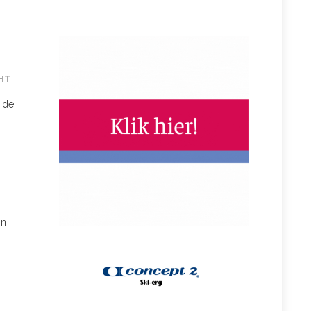
HT
s de
in