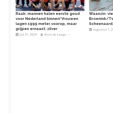
Raak: mannen halen eerste goud
Waanzin: vi
voor Nederland binnen! Vrouwen
Broenink/Twe
lagen 1999 meter voorop, maar
Scheenaard/
grijpen ernaast: zilver
augustus 1, 
juli 31, 2024
Anne de Lange