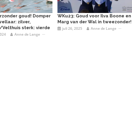
erzonder goud! Domper
WKu23: Goud voor Ilva Boone en
llaar: zilver,
Marg van der Wal in tweezonder!
Velthuis sterk: vierde
juli 26, 2025
Anne de Lange
2024
Anne de Lange