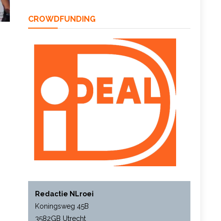
CROWDFUNDING
Redactie NLroei
Koningsweg 45B
3582GB Utrecht