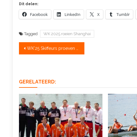
Dit delen:
Facebook
LinkedIn
X
Tumblr
Tagged
WK 2025 roeien Shanghai
Bericht
WK’25 Skiffeurs proeven elkaars nieren
navigatie
GERELATEERD: