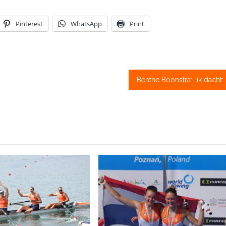
Pinterest
WhatsApp
Print
Benthe Boonstra: “ik dacht: we gaan ze echt