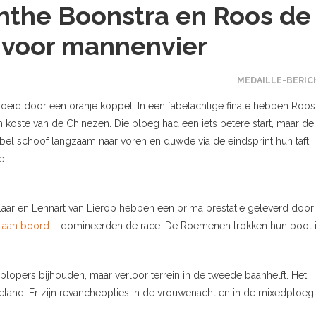
nthe Boonstra en Roos de
 voor mannenvier
MEDAILLE-BERIC
roeid door een oranje koppel. In een fabelachtige finale hebben Roo
koste van de Chinezen. Die ploeg had een iets betere start, maar de
el schoof langzaam naar voren en duwde via de eindsprint hun taft
e.
ar en Lennart van Lierop hebben een prima prestatie geleverd door
 aan boord
– domineerden de race. De Roemenen trokken hun boot 
opers bijhouden, maar verloor terrein in de tweede baanhelft. Het
land. Er zijn revancheopties in de vrouwenacht en in de mixedploeg.