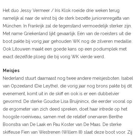
Het duo Jessy Vermeer / Iris Klok roeide drie weken terug
namelijk al naar de winst bij de sterk bezette juniorenregatta van
München. In Frankrijk zal de tegenstand vermoedelijk sterker zijn.
Met name Griekenland lijkt gevaarlijk. Eén van de roeisters uit die
boot pakte bij vorig jaar gehouden WK nog de zilveren medaille.
Ook Litouwen maakt een goede kans op een podiumplek met
exact dezelfde ploeg die bij vorig WK vierde werd.
Meisjes
Nederland stuurt daarnaast nog twee andere meisjesboten. Isabel
van Opzeeland (Die Leythe), die vorig jaar nog brons pakte bij dit
evenement, komt uit in de skiff en ook is er een dubbelvier
gevormd. De sterke Goudse Lisa Bruijnincx, die eerder vooral op
de ergometer van zich deed spreken, doet haar intrede op het
hoogste roeiniveau, samen met de relatief onervaren Benthe
Boonstra van De Laak en Pau Koster van De Maas. De sterke
skiffeuse Fien van Westrenen (Willem III) slaat deze boot voor. Zij