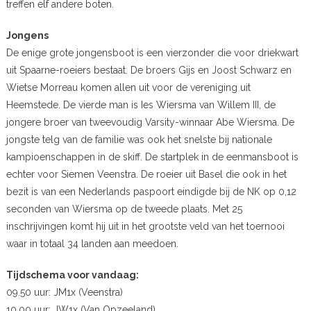
treffen elf andere boten.
Jongens
De enige grote jongensboot is een vierzonder die voor driekwart
uit Spaarne-roeiers bestaat. De broers Gijs en Joost Schwarz en
Wietse Morreau komen allen uit voor de vereniging uit
Heemstede. De vierde man is Ies Wiersma van Willem III, de
jongere broer van tweevoudig Varsity-winnaar Abe Wiersma. De
jongste telg van de familie was ook het snelste bij nationale
kampioenschappen in de skiff. De startplek in de eenmansboot is
echter voor Siemen Veenstra. De roeier uit Basel die ook in het
bezit is van een Nederlands paspoort eindigde bij de NK op 0,12
seconden van Wiersma op de tweede plaats. Met 25
inschrijvingen komt hij uit in het grootste veld van het toernooi
waar in totaal 34 landen aan meedoen.
Tijdschema voor vandaag:
09.50 uur: JM1x (Veenstra)
10.00 uur: JW1x (Van Opzeeland)