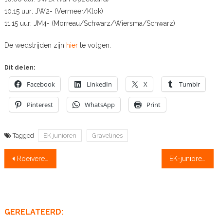
10.15 uur: JW2- (Vermeer/Klok)
11.15 uur: JM4- (Morreau/Schwarz/Wiersma/Schwarz)
De wedstrijden zijn
hier
te volgen.
Dit delen:
Facebook
LinkedIn
X
Tumblr
Pinterest
WhatsApp
Print
Tagged
EK junioren
Gravelines
Bericht
Roeivereniging Alphen rouwt om overleden skiffeur (72)
EK-junioren: nog drie oranje boten met zicht op medailles
navigatie
GERELATEERD: