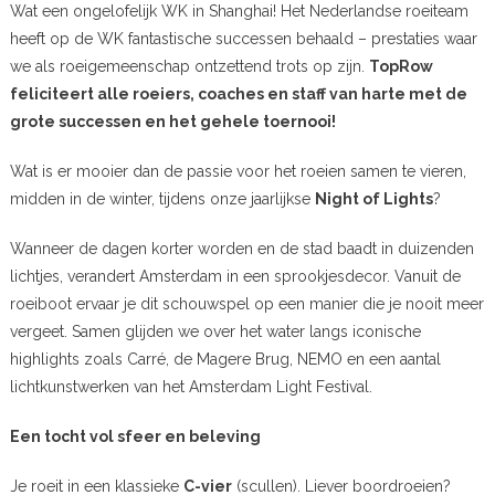
Wat een ongelofelijk WK in Shanghai! Het Nederlandse roeiteam
heeft op de WK fantastische successen behaald – prestaties waar
we als roeigemeenschap ontzettend trots op zijn.
TopRow
feliciteert alle roeiers, coaches en staff van harte met de
grote successen en het gehele toernooi!
Wat is er mooier dan de passie voor het roeien samen te vieren,
midden in de winter, tijdens onze jaarlijkse
Night of Lights
?
Wanneer de dagen korter worden en de stad baadt in duizenden
lichtjes, verandert Amsterdam in een sprookjesdecor. Vanuit de
roeiboot ervaar je dit schouwspel op een manier die je nooit meer
vergeet. Samen glijden we over het water langs iconische
highlights zoals Carré, de Magere Brug, NEMO en een aantal
lichtkunstwerken van het Amsterdam Light Festival.
Een tocht vol sfeer en beleving
Je roeit in een klassieke
C-vier
(scullen). Liever boordroeien?