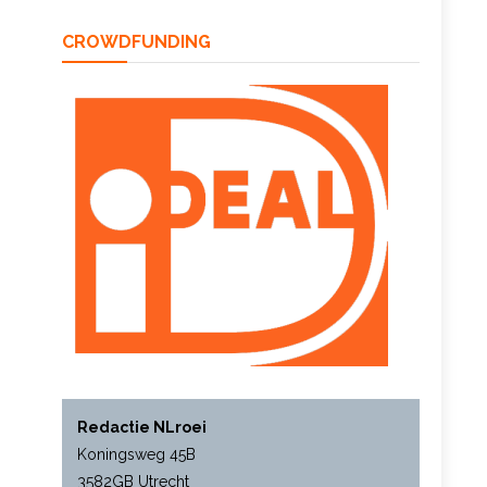
CROWDFUNDING
Redactie NLroei
Koningsweg 45B
3582GB Utrecht