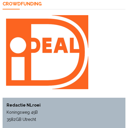
CROWDFUNDING
Redactie NLroei
Koningsweg 45B
3582GB Utrecht