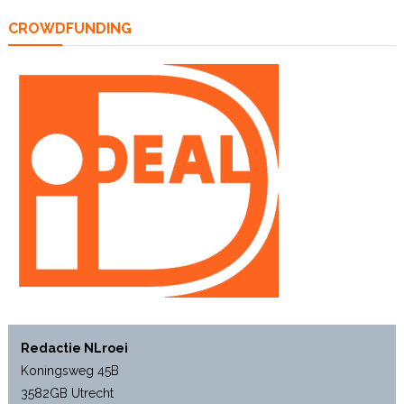
CROWDFUNDING
Redactie NLroei
Koningsweg 45B
3582GB Utrecht