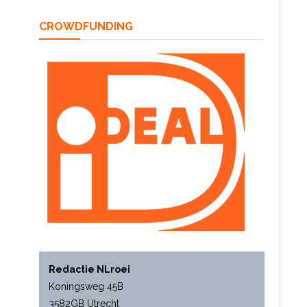
CROWDFUNDING
Redactie NLroei
Koningsweg 45B
3582GB Utrecht