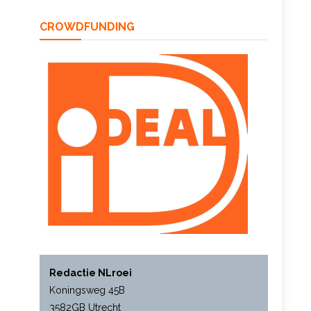
CROWDFUNDING
Redactie NLroei
Koningsweg 45B
3582GB Utrecht