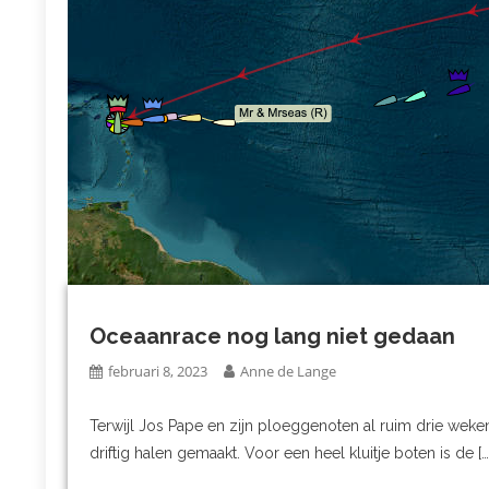
Oceaanrace nog lang niet gedaan
februari 8, 2023
Anne de Lange
Terwijl Jos Pape en zijn ploeggenoten al ruim drie weken
driftig halen gemaakt. Voor een heel kluitje boten is de […