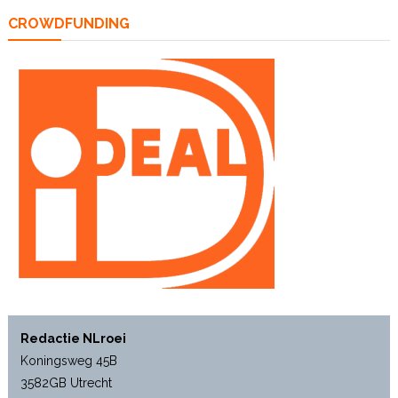
CROWDFUNDING
Redactie NLroei
Koningsweg 45B
3582GB Utrecht