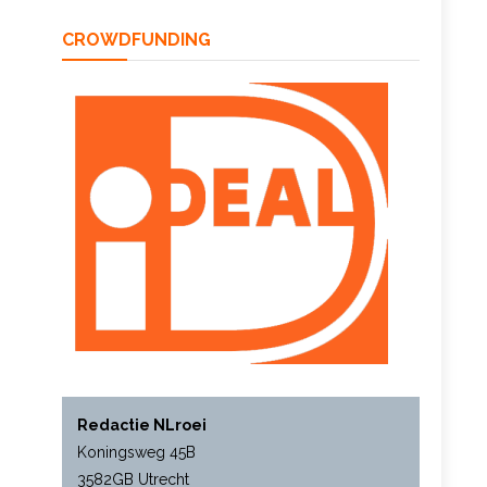
CROWDFUNDING
Redactie NLroei
Koningsweg 45B
3582GB Utrecht