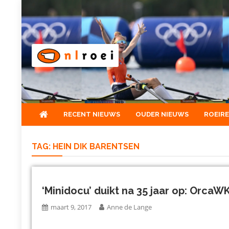
Skip
to
content
NLroei
Roeinieuws Nieuws en achtergronden over roeien
RECENT NIEUWS
OUDER NIEUWS
ROEIR
TAG:
HEIN DIK BARENTSEN
‘Minidocu’ duikt na 35 jaar op: Orca
maart 9, 2017
Anne de Lange