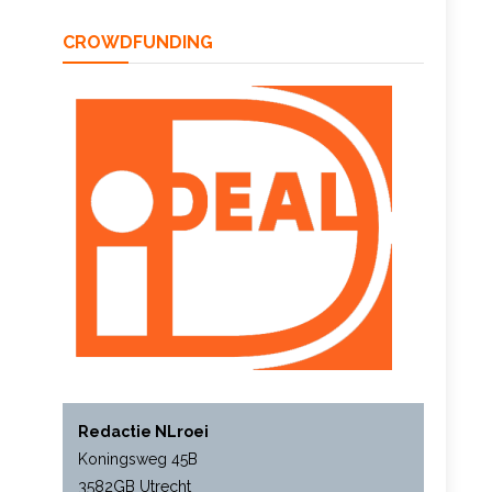
CROWDFUNDING
Redactie NLroei
Koningsweg 45B
3582GB Utrecht