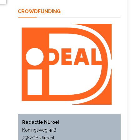
CROWDFUNDING
Redactie NLroei
Koningsweg 45B
3582GB Utrecht