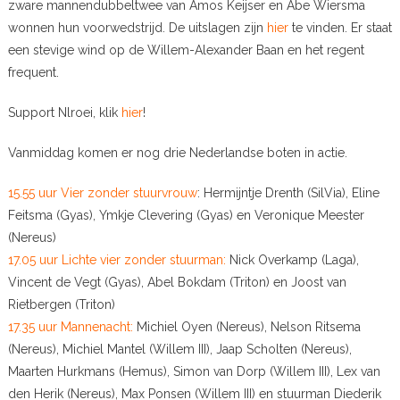
zware mannendubbeltwee van Amos Keijser en Abe Wiersma
wonnen hun voorwedstrijd. De uitslagen zijn
hier
te vinden. Er staat
een stevige wind op de Willem-Alexander Baan en het regent
frequent.
Support Nlroei, klik
hier
!
Vanmiddag komen er nog drie Nederlandse boten in actie.
15.55 uur Vier zonder stuurvrouw
: Hermijntje Drenth (SilVia), Eline
Feitsma (Gyas), Ymkje Clevering (Gyas) en Veronique Meester
(Nereus)
17.05 uur Lichte vier zonder stuurman:
Nick Overkamp (Laga),
Vincent de Vegt (Gyas), Abel Bokdam (Triton) en Joost van
Rietbergen (Triton)
17.35 uur Mannenacht:
Michiel Oyen (Nereus), Nelson Ritsema
(Nereus), Michiel Mantel (Willem III), Jaap Scholten (Nereus),
Maarten Hurkmans (Hemus), Simon van Dorp (Willem III), Lex van
den Herik (Nereus), Max Ponsen (Willem III) en stuurman Diederik