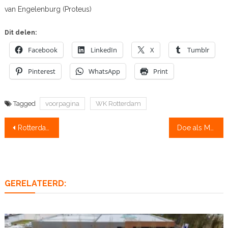
van Engelenburg (Proteus)
Dit delen:
Facebook
LinkedIn
X
Tumblr
Pinterest
WhatsApp
Print
Tagged
voorpagina
WK Rotterdam
Bericht
Rotterdam vandaag: voorwedstrijden onder 23 jaar
Doe als Marleen Mol, support NLroei!
navigatie
GERELATEERD: