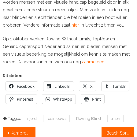
worden mensen met een visuele handicap begeleid door in elk
geval een ziende stuur en roeimaatjes. Men zoekt in Leiden nog
naar blinden en slechtzienden die het roeien in een boot willen
proberen. Verdere informatie staat
hier.
In Utrecht zit men vol.
Op 1 oktober werken Rowing Without Limits, TopRow en
Gehandicaptensport Nederland samen en bieden mensen met
een visuele beperking de mogelijkheid om kennis te maken met
roeien. Daarvoor kan men zich ook nog
aanmelden.
Dit delen:
Facebook
LinkedIn
X
Tumblr
Pinterest
WhatsApp
Print
Tagged
njord
roeinieuws
Rowing Blind
triton
Bericht
Kamprechters broodnodig
Beach Sprints World Rowing live