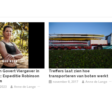
en Govert Viergever in
Treffers laat zien hoe
: Expeditie Robinson
transporteren van boten werkt
n
november 8, 2017
Anne de Lange
 2023
Anne de Lange