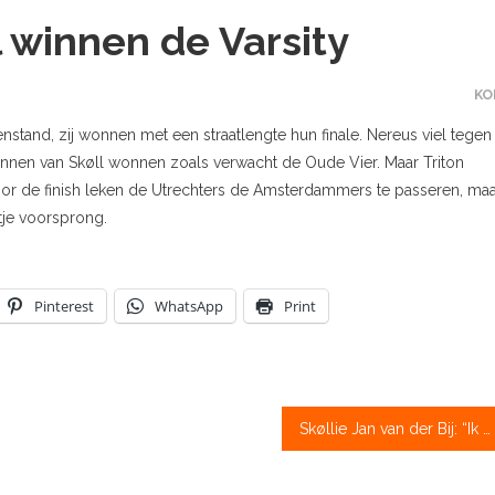
 winnen de Varsity
KO
tand, zij wonnen met een straatlengte hun finale. Nereus viel tegen
annen van Skøll wonnen zoals verwacht de Oude Vier. Maar Triton
or de finish leken de Utrechters de Amsterdammers te passeren, ma
tje voorsprong.
Pinterest
WhatsApp
Print
Skøllie Jan van der Bij: “Ik weet ook hoe de pijn van verliezen voelt”