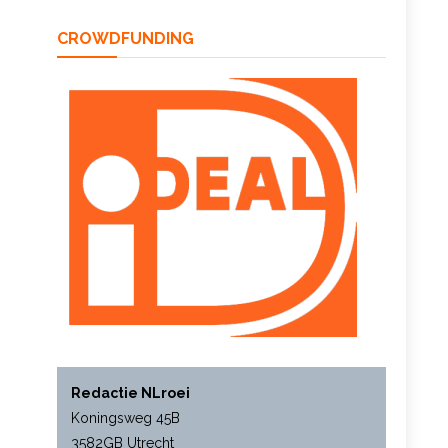
CROWDFUNDING
Redactie NLroei
Koningsweg 45B
3582GB Utrecht