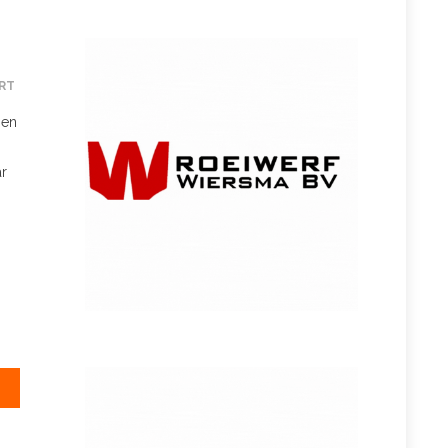
RT
 en
ar