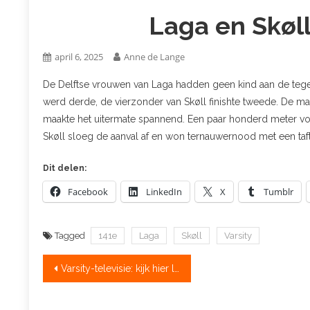
Laga en Skøll
april 6, 2025
Anne de Lange
De Delftse vrouwen van Laga hadden geen kind aan de tegens
werd derde, de vierzonder van Skøll finishte tweede. De m
maakte het uitermate spannend. Een paar honderd meter vo
Skøll sloeg de aanval af en won ternauwernood met een taf
Dit delen:
Facebook
LinkedIn
X
Tumblr
Tagged
141e
Laga
Skøll
Varsity
Bericht
Varsity-televisie: kijk hier live naar de Slag bij Schalkwijk
navigatie