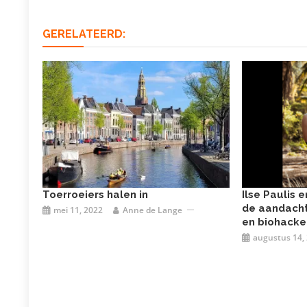
GERELATEERD:
Toerroeiers halen in
Ilse Paulis 
de aandacht
mei 11, 2022
Anne de Lange
en biohacke
augustus 14,