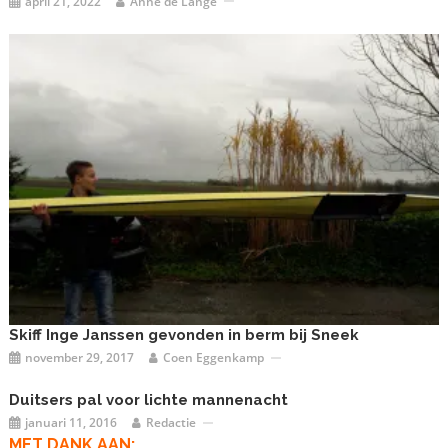
april 21, 2022
Anne de Lange
Skiff Inge Janssen gevonden in berm bij Sneek
november 29, 2017
Coen Eggenkamp
Duitsers pal voor lichte mannenacht
januari 11, 2016
Redactie
MET DANK AAN: