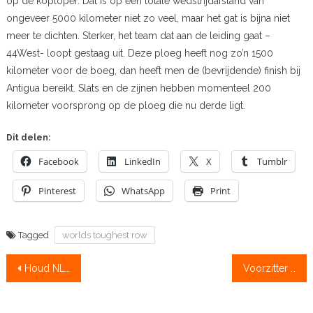
op de koploper. Dat is op een totale wedstrijdafstand van
ongeveer 5000 kilometer niet zo veel, maar het gat is bijna niet
meer te dichten. Sterker, het team dat aan de leiding gaat –
44West- loopt gestaag uit. Deze ploeg heeft nog zo’n 1500
kilometer voor de boeg, dan heeft men de (bevrijdende) finish bij
Antigua bereikt. Slats en de zijnen hebben momenteel 200
kilometer voorsprong op de ploeg die nu derde ligt.
Dit delen:
Facebook
LinkedIn
X
Tumblr
Pinterest
WhatsApp
Print
Tagged
worlds toughest row
Bericht
Houd NLroei open, doe mee aan de crowdfunding!
Voorzitter Italiaanse roeibond overleden
navigatie