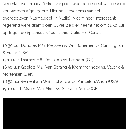
Nederlandse armada flinke averij op, twee derde deel van de vloot
kon worden afgeriggerd. Hier het tijdschema van het
overgebleven NLsmaldeel (in NLtijd). Niet minder interessant:
regerend wereldkampioen Oliver Zeidler neemt het om 12.50 uur
op tegen de Spaanse skiffeur Daniel Gutierrez Garcia.
10.30 uur Doubles M2x Meijssen & Van Bohemen vs Cunningham
& Fuller (USA)
13.10 uur Thames M8+ De Hoop vs. Leander (GB)
16.50 uur Goblets M2- Van Sprang & Krommenhoek vs. Valbrik &
Mortensen (Den)
18.50 uur Remenham W8+ Hollandia vs. Princeton/Arion (USA)
19.10 uur P. Wales M4x Skøll vs. Star and Arrow (GB)