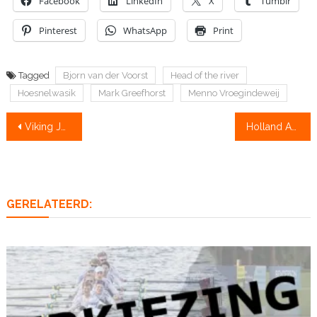
Facebook
LinkedIn
X
Tumblr
Pinterest
WhatsApp
Print
Tagged
Bjorn van der Voorst
Head of the river
Hoesnelwasik
Mark Greefhorst
Menno Vroegindeweij
Bericht
Viking Jelmer Bennema roeit voor Oxford de 169e Boat Race
Holland Acht bij Heineken vierkamp
navigatie
GERELATEERD: