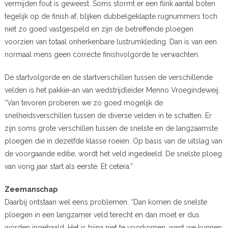
vermijden fout is geweest. Soms stormt er een flink aantal boten
tegelijk op de finish af, blijken dubbelgeklapte rugnummers toch
niet zo goed vastgespeld en zijn de betreffende ploegen
voorzien van totaal onherkenbare lustrumkleding. Dan is van een
normaal mens geen correcte finishvolgorde te verwachten.
De startvolgorde en de startverschillen tussen de verschillende
velden is het pakkie-an van wedstrijdleider Menno Vroegindeweij.
“Van tevoren proberen we zo goed mogelijk de
snelheidsverschillen tussen de diverse velden in te schatten. Er
zijn soms grote verschillen tussen de snelste en de langzaamste
ploegen die in dezelfde klasse roeien. Op basis van de uitslag van
de voorgaande editie, wordt het veld ingedeeld. De snelste ploeg
van vorig jaar start als eerste. Et cetera.”
Zeemanschap
Daarbij ontstaan wel eens problemen. “Dan komen de snelste
ploegen in een langzamer veld terecht en dan moet er dus
worden ingehaald. Het is bijna niet te voorkomen, want we kunnen