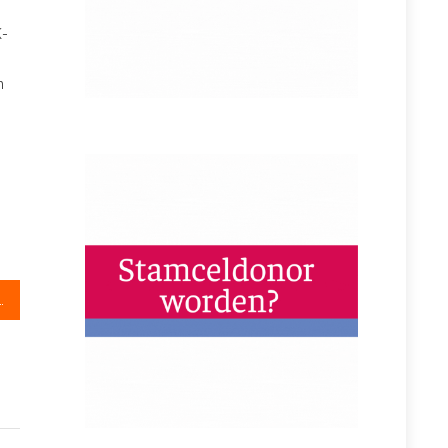
K-
n
 van start voor retourtje Rio