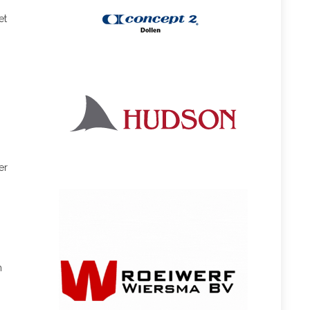
et
er
n