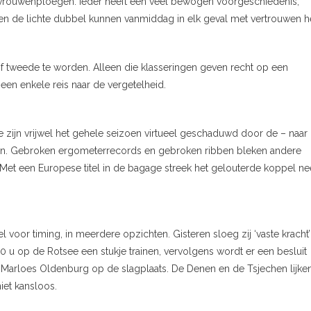
 vrouwenploegen. Ieder heeft een veel bewogen voorgeschiedenis,
n de lichte dubbel kunnen vanmiddag in elk geval met vertrouwen h
 of tweede te worden. Alleen die klasseringen geven recht op een
 een enkele reis naar de vergetelheid.
. Ze zijn vrijwel het gehele seizoen virtueel geschaduwd door de – naar
en. Gebroken ergometerrecords en gebroken ribben bleken andere
 Met een Europese titel in de bagage streek het gelouterde koppel ne
 voor timing, in meerdere opzichten. Gisteren sloeg zij ‘vaste kracht’
0 u op de Rotsee een stukje trainen, vervolgens wordt er een besluit
 Marloes Oldenburg op de slagplaats. De Denen en de Tsjechen lijke
iet kansloos.