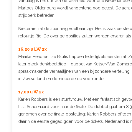
Vandaag is het uur van de waarheid voor drie Nederlandse
Marloes Oldenburg wordt vanochtend nog getest. De acht e
strijdperk betreden.
Niettemin zal de spanning voelbaar zijn. Het is zaak eerste
retourtje Rio. De overige posities zullen worden ervaren als
16.20 u LW 2x
Maaike Head en Ilse Paulis trappen letterlijk als eersten af
later bleek denkbeeldige – dubbel van Keijser/Van Zomer
spraakmakende verhaallijnen van een bijzondere vertelling.
in Zwitserland en domineerde de voorronde.
17.00 u W 2x
Karien Robbers is een stuntvrouw. Met een fantastisch gevoel
Lisa Scheenaard voor naar de finale. De dubbel gaat om 8.3
genomen over de finale-opstelling: Karien Robbers of toch
daarin de eerste gegadigden voor de tickets, Nederland is n