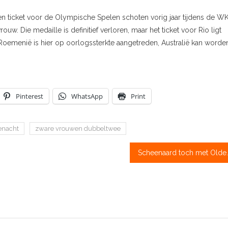
n ticket voor de Olympische Spelen schoten vorig jaar tijdens de W
ouw. Die medaille is definitief verloren, maar het ticket voor Rio ligt
. Roemenië is hier op oorlogssterkte aangetreden, Australië kan worde
Pinterest
WhatsApp
Print
enacht
zware vrouwen dubbeltwee
Scheenaard toch met Oldenburg