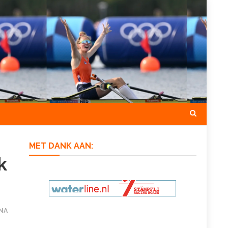
MET DANK AAN:
k
NA