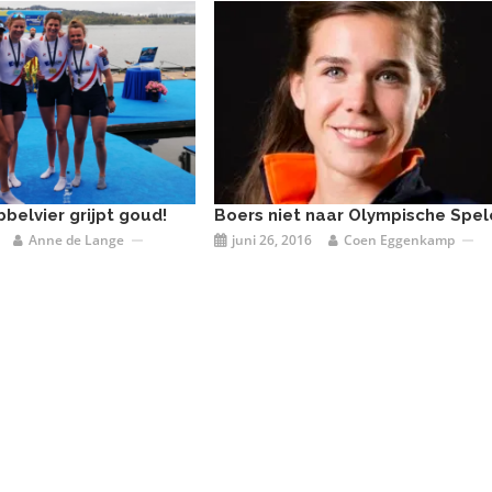
belvier grijpt goud!
Boers niet naar Olympische Spel
Anne de Lange
juni 26, 2016
Coen Eggenkamp