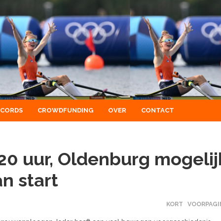
ECORDS
CROWDFUNDING
OVER
CONTACT
.20 uur, Oldenburg mogelij
n start
KORT
VOORPAGI