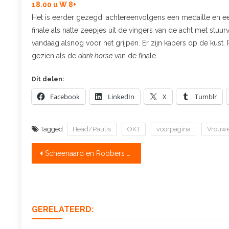
18.00 u W 8+
Het is eerder gezegd: achtereenvolgens een medaille en ee
finale als natte zeepjes uit de vingers van de acht met stuurvr
vandaag alsnog voor het grijpen. Er zijn kapers op de kust
gezien als de
dark horse
van de finale.
Dit delen:
Facebook
LinkedIn
X
Tumblr
Tagged
Head/Paulis
OKT
voorpagina
Vrouw
Bericht
Scheenaard en Robbers halen OKTeindstrijd met tiende seconde voorsprong
navigatie
GERELATEERD: