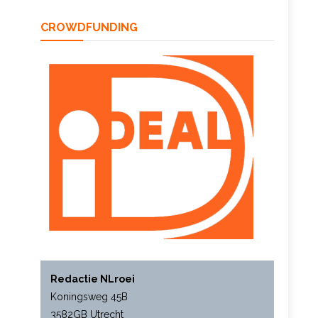
CROWDFUNDING
Redactie NLroei
Koningsweg 45B
3582GB Utrecht