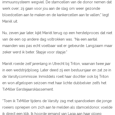
immuunsysteem wegviel. De stamcellen van de donor nemen dat
werk over; zij gaan voor jou aan de slag om weer gezonde
bloedcellen aan te maken en de kankercellen aan te vallen,” legt
Mariël uit.
Nu, zeven jaar later, kijkt Mariël terug op een herstelproces dat niet
van de een op andere dag voltrokken was. “Na een aantal
maanden was pas echt voelbaar wat er gebeurde. Langzaam maar
zeker werd ik beter. Stapje voor stapje.”
Mariël roeide zelf jarenlang in Utrecht bij Triton, waarvan twee jaar
in een wedstrijdploeg. Later deed zij een bestuursjaar en zat ze in
de Varsitycommissie. Inmiddels roeit haar dochter ook bij Triton
en won afgelopen seizoen met haar lichte dubbelvier zelfs het
TxMiller Eerstejaarsklassement.
“Toen ik TxMiller tijdens de Varsity zag met spandoeken die jonge
roeiers opriepen om zich aan te melden als stamceldonor, voelde
ik direct een klik. Ik hoorde iemand van Laga aan haar ploeg