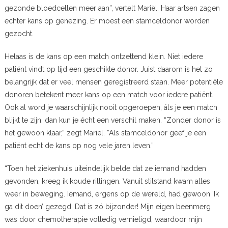
gezonde bloedcellen meer aan”, vertelt Mariël. Haar artsen zagen
echter kans op genezing. Er moest een stamceldonor worden
gezocht.
Helaas is de kans op een match ontzettend klein. Niet iedere
patiënt vindt op tijd een geschikte donor. Juist daarom is het zo
belangrijk dat er veel mensen geregistreerd staan. Meer potentiële
donoren betekent meer kans op een match voor iedere patiënt.
Ook al word je waarschijnlijk nooit opgeroepen, áls je een match
blijkt te zijn, dan kun je écht een verschil maken. “Zonder donor is
het gewoon klaar,” zegt Mariël. “Als stamceldonor geef je een
patiënt echt de kans op nog vele jaren leven.”
“Toen het ziekenhuis uiteindelijk belde dat ze iemand hadden
gevonden, kreeg ik koude rillingen. Vanuit stilstand kwam alles
weer in beweging. Iemand, ergens op de wereld, had gewoon ‘Ik
ga dit doen’ gezegd. Dat is zó bijzonder! Mijn eigen beenmerg
was door chemotherapie volledig vernietigd, waardoor mijn