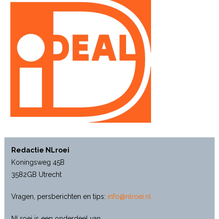
Redactie NLroei
Koningsweg 45B
3582GB Utrecht
Vragen, persberichten en tips:
info@nlroei.nl
NLroei is een onderdeel van