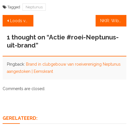
Tagged
Neptunus
Bericht
Loods van Neptunus afgebrand
NKIR: Wibout Rustenburg en José van Veen winnen
navigatie
1 thought on “
Actie #roei-Neptunus-
uit-brand
”
Pingback:
Brand in clubgebouw van roeivereniging Neptunus
aangestoken | Eemskrant
Comments are closed.
GERELATEERD: