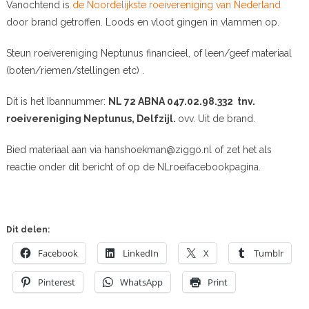
Vanochtend is
de Noordelijkste roeivereniging van Nederland
door brand getroffen. Loods en vloot gingen in vlammen op.
Steun roeivereniging Neptunus financieel, of leen/geef materiaal
(boten/riemen/stellingen etc) .
Dit is het Ibannummer:
NL 72 ABNA 047.02.98.332 tnv.
roeivereniging Neptunus, Delfzijl.
ovv. Uit de brand.
Bied materiaal aan via hanshoekman@ziggo.nl of zet het als
reactie onder dit bericht of op de NLroeifacebookpagina.
Dit delen:
Facebook
LinkedIn
X
Tumblr
Pinterest
WhatsApp
Print