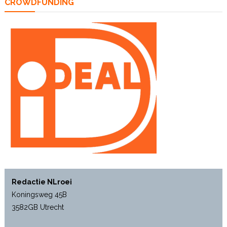
CROWDFUNDING
Redactie NLroei
Koningsweg 45B
3582GB Utrecht