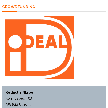
CROWDFUNDING
Redactie NLroei
Koningsweg 45B
3582GB Utrecht