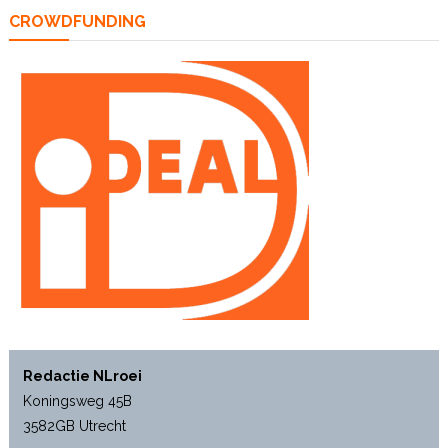
CROWDFUNDING
Redactie NLroei
Koningsweg 45B
3582GB Utrecht