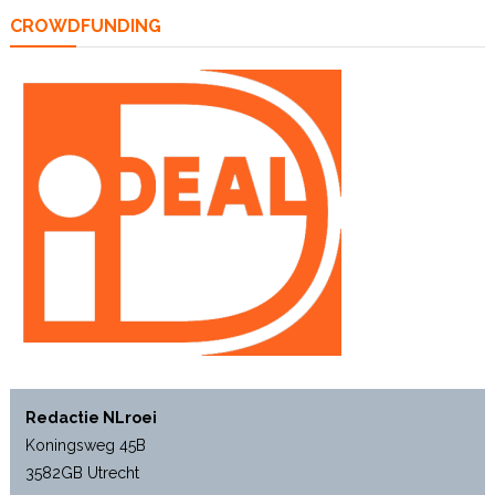
CROWDFUNDING
Redactie NLroei
Koningsweg 45B
3582GB Utrecht