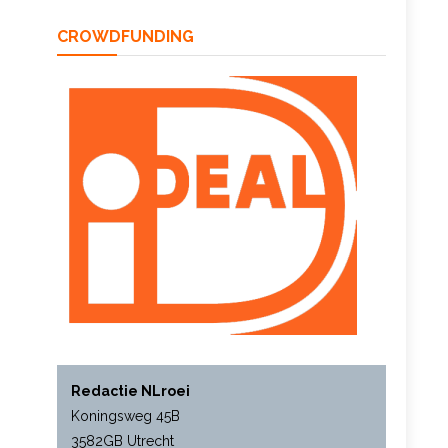
CROWDFUNDING
Redactie NLroei
Koningsweg 45B
3582GB Utrecht