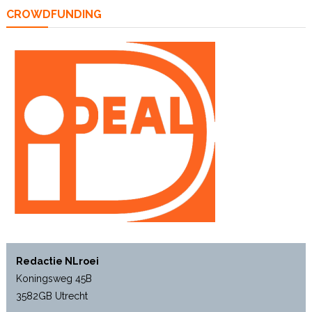
CROWDFUNDING
Redactie NLroei
Koningsweg 45B
3582GB Utrecht