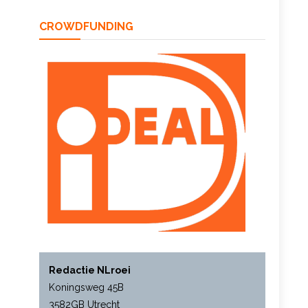
CROWDFUNDING
Redactie NLroei
Koningsweg 45B
3582GB Utrecht