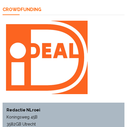
CROWDFUNDING
Redactie NLroei
Koningsweg 45B
3582GB Utrecht