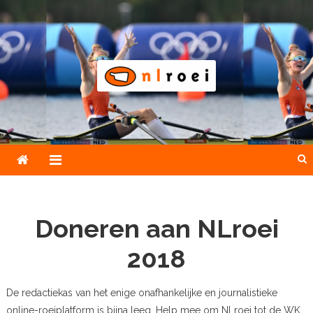
Skip
to
content
NLroei
Roeinieuws Nieuws en achtergronden over roeien
Doneren aan NLroei
2018
De redactiekas van het enige onafhankelijke en journalistieke
online-roeiplatform is bijna leeg. Help mee om NLroei tot de WK