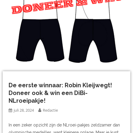
De eerste winnaar: Robin Kleijwegt!
Doneer ook & win een DiBi-
NLroeipakje!
juli 28, 2024
Redactie
In een zeker opzicht zijn de NLroei-pakjes zeldzamer dan
olympische medailles, want kleinere oplage. Maar je kunt