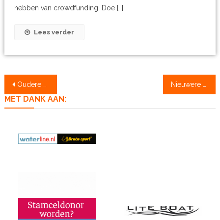
hebben van crowdfunding. Doe […]
Lees verder
Berichtennavigatie
Oudere berichten
Nieuwere berichten
MET DANK AAN: