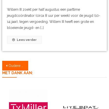
Willem III zoekt per half augustus een parttime
jeugdcoördinator (circa 8 uur per week) voor de jeugd (10-
14 jaar), tegen vergoeding. Willem III heeft een grote en
bloeiende jeugd- en […]
Lees verder
Berichtennavigatie
Oudere berichten
MET DANK AAN: